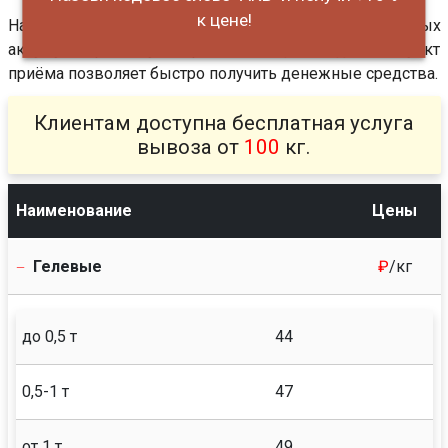
к цене!
Наша компания осуществляет приём гелевых
аккумуляторов б/у по рыночной цене. Сдача в пункт
приёма позволяет быстро получить денежные средства.
Клиентам доступна бесплатная услуга
вывоза от
100
кг.
Наименование
Цены
Гелевые
₽
/кг
до 0,5 т
44
0,5-1 т
47
от 1 т
49