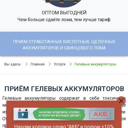
ОПТОМ ВЫГОДНЕЙ
Чем больше сдаёте лома, тем лучше тариф
ПРИЕМ ОТРАБОТАННЫХ КИСЛОТНЫХ, ЩЕЛОЧНЫХ
АККУМУЛЯТОРОВ И СВИНЦОВОГО ЛОМА
Вы здесь:
Главная
Услуги
Гелевые аккумуляторы
ПРИЁМ ГЕЛЕВЫХ АККУМУЛЯТОРОВ
Гелевые аккумуляторы содержат в себе токсичные
материалы. По окончании срока службы или при выходе
из строя изделия подлежат обязательной утилизации.
Отработанные батареи даже после выхода из строя
представляют определенную ценность.
Назови кодовое слово "АКБ" и получи +10%