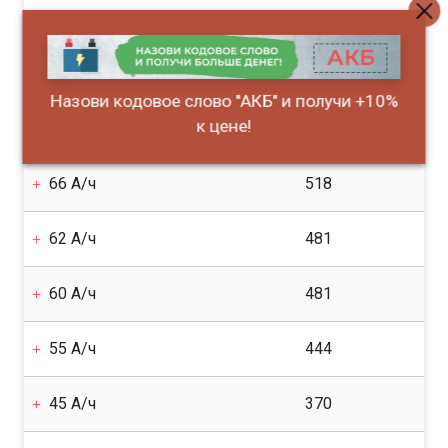
80 А/ч
666
75 А/ч
555
Назови кодовое слово "АКБ" и получи +10%
к цене!
70 А/ч
555
66 А/ч
518
62 А/ч
481
60 А/ч
481
55 А/ч
444
45 А/ч
370